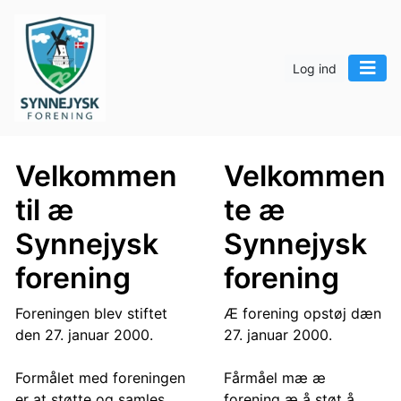
Log ind
Velkommen
Velkommen
til æ
te æ
Synnejysk
Synnejysk
forening
forening
Foreningen blev stiftet
Æ forening opstøj dæn
den 27. januar 2000.
27. januar 2000.
Formålet med foreningen
Fårmåel mæ æ
er at støtte og samles
forening æ å støt å