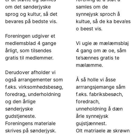
om det sønderjyske
samles om de
sprog og kultur, så det
synnejysk sproch å
bevares på bedste vis.
kultue, så de ka beva’es
o beest vis.
Foreningen udgiver et
medlemsblad 4 gange
Vi ugie æ mælæmsblaj
årligt, som tilsendes
4 gang om æ oe, såm
gratis til medlemmer.
te’sænnes gratis te
mælæmme.
Derudover afholder vi
også arrangementer som
Å så holle vi åsse
f.eks. virksomhedsbesøg,
arrrangsjemange såm
foredrag, underholdning
f.eks. fabriksbesøch,
og den årlige
foredrach,
sønderjyske
unneholdning å dæn
gudstjeneste.
årle synnejysk
Foreningens materiale
gujstjænnest.
skrives på sønderjysk.
Olt matriaele æ skrøwn