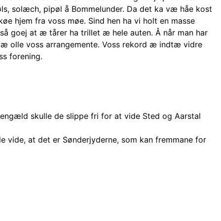
øls, solæch, pipøl å Bommelunder. Da det ka væ håe kost
 køe hjem fra voss møe. Sind hen ha vi holt en masse
å goej at æ tårer ha trillet æ hele auten. Å når man har
tæ olle voss arrangemente. Voss rekord æ indtæ vidre
ss forening.
engæld skulle de slippe fri for at vide Sted og Aarstal
lle vide, at det er Sønderjyderne, som kan fremmane for