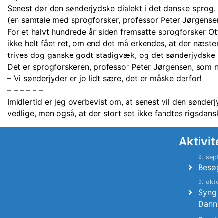
Senest dør den sønderjydske dialekt i det danske sprog. .
(en samtale med sprogforsker, professor Peter Jørgense
For et halvt hundrede år siden fremsatte sprogforsker Ott
ikke helt fået ret, om end det må erkendes, at der næste
trives dog ganske godt stadigvæk, og det sønderjydske s
Det er sprogforskeren, professor Peter Jørgensen, som n
– Vi sønderjyder er jo lidt sære, det er måske derfor!
– – – – – –
Imidlertid er jeg overbevist om, at senest vil den sønder
vedlige, men også, at der stort set ikke fandtes rigsdans
Aktivit
9. sep
Besø
9. okt
Syng
Dann