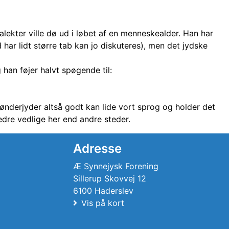
lekter ville dø ud i løbet af en menneskealder. Han har
ar lidt større tab kan jo diskuteres), men det jydske
an føjer halvt spøgende til:
 sønderjyder altså godt kan lide vort sprog og holder det
edre vedlige her end andre steder.
Adresse
Æ Synnejysk Forening
Sillerup Skovvej 12
6100 Haderslev
Vis på kort