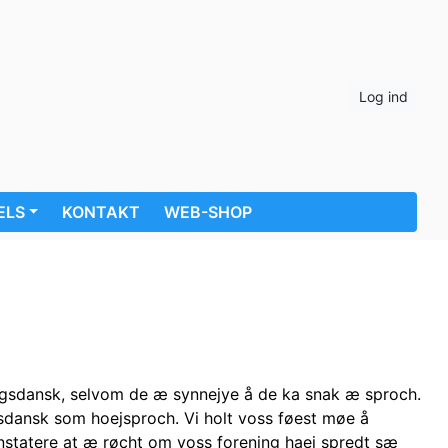
Log ind
ELS
KONTAKT
WEB-SHOP
rigsdansk, selvom de æ synnejye å de ka snak æ sproch.
gsdansk som hoejsproch. Vi holt voss føest møe å
onstatere at æ røcht om voss forening haej spredt sæ