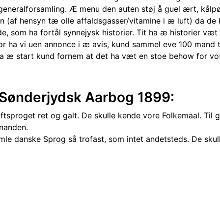
generalforsamling. Æ menu den auten støj å guel ært, kålp
 (af hensyn tæ olle affaldsgasser/vitamine i æ luft) da de
som ha fortål synnejysk historier. Tit ha æ historier væt s
for ha vi uen annonce i æ avis, kund sammel eve 100 mand 
fra æ start kund fornem at det ha væt en stoe behow for vo
 Sønderjydsk Aarbog 1899:
tsproget ret og galt. De skulle kende vore Folkemaal. Til g
inanden.
amle danske Sprog så trofast, som intet andetsteds. De sku