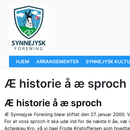
HJEM
ARRANGEMENTER
SYNNEJYSK KULT
Æ historie å æ sproch
Æ historie å æ sproch
Æ Synnejysk Forening bløw stiftet den 27. januar 2000.
For at voss sproch it ska udø ind for de næste ti åe, v
Acheskau Kro, vå vi haej Frode Kristoffersen som hoedta