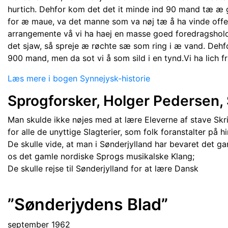
hurtich. Dehfor kom det det it minde ind 90 mand tæ æ 
for æ maue, va det manne som va nøj tæ å ha vinde offen
arrangemente vå vi ha haej en masse goed foredragsholde, 
det sjaw, så spreje æ røchte sæ som ring i æ vand. Deh
900 mand, men da sot vi å som sild i en tynd.Vi ha lich 
Læs mere i bogen Synnejysk-historie
Sprogforsker, Holger Pedersen,
Man skulde ikke nøjes med at lære Eleverne af stave Skrif
for alle de unyttige Slagterier, som folk foranstalter på h
De skulle vide, at man i Sønderjylland har bevaret det g
os det gamle nordiske Sprogs musikalske Klang;
De skulle rejse til Sønderjylland for at lære Dansk
”Sønderjydens Blad”
september 1962