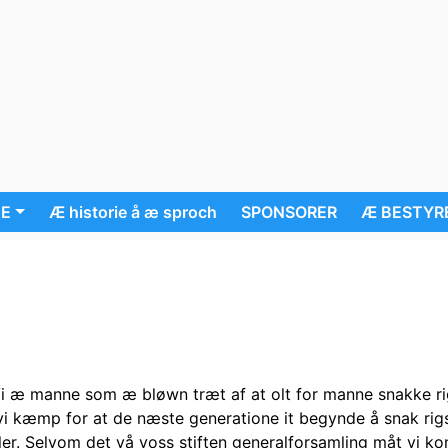
UE
Æ historie å æ sproch
SPONSORER
Æ BESTYR
 Vi æ manne som æ bløwn træt af at olt for manne snakke 
æ vi kæmp for at de næste generatione it begynde å snak ri
ler. Selvom det vå voss stiften generalforsamling måt vi k