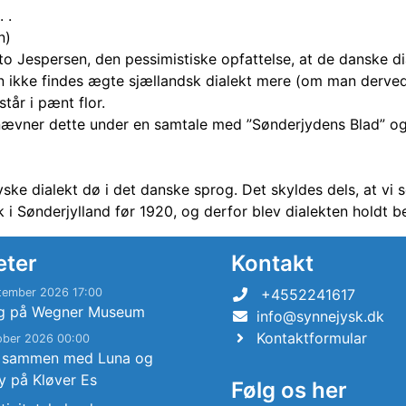
 .
n)
o Jespersen, den pessimistiske opfattelse, at de danske dia
n ikke findes ægte sjællandsk dialekt mere (om man derved h
tår i pænt flor.
ævner dette under en samtale med ”Sønderjydens Blad” og h
jyske dialekt dø i det danske sprog. Det skyldes dels, at vi
k i Sønderjylland før 1920, og derfor blev dialekten holdt b
eter
Kontakt
tember 2026 17:00
+4552241617
g på Wegner Museum
info@synnejysk.dk
Kontaktformular
ober 2026 00:00
 sammen med Luna og
y på Kløver Es
Følg os her