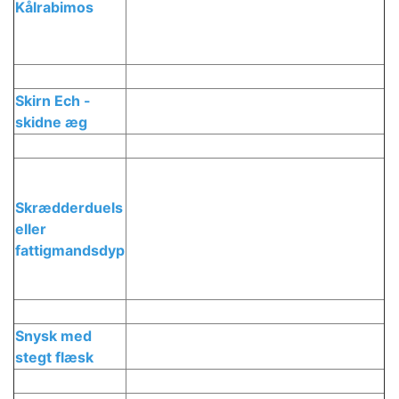
Kålrabimos
Skirn Ech -
skidne æg
Skrædderduels
eller
fattigmandsdyp
Snysk med
stegt flæsk