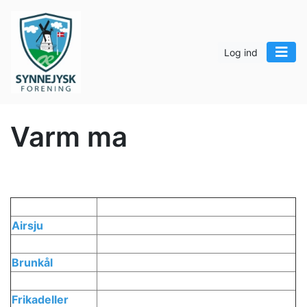
Log ind
Varm ma
Airsju
Brunkål
Frikadeller