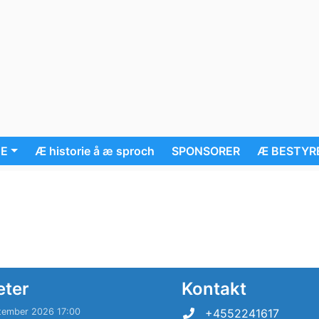
UE
Æ historie å æ sproch
SPONSORER
Æ BESTYR
eter
Kontakt
tember 2026 17:00
+4552241617