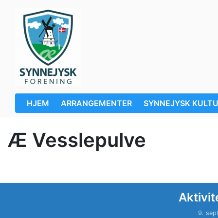
HJEM
ARRANGEMENTER
SYNNEJYSK KULT
Æ Vesslepulve
Aktivit
9. sep