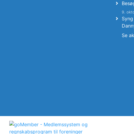
Besø
9. okt
Syng
Dann
Se ak