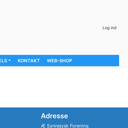
Log ind
ELS
KONTAKT
WEB-SHOP
Adresse
Æ Synnejysk Forening