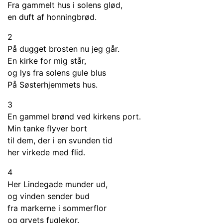
Fra gammelt hus i solens glød,
en duft af honningbrød.
2
På dugget brosten nu jeg går.
En kirke for mig står,
og lys fra solens gule blus
På Søsterhjemmets hus.
3
En gammel brønd ved kirkens port.
Min tanke flyver bort
til dem, der i en svunden tid
her virkede med flid.
4
Her Lindegade munder ud,
og vinden sender bud
fra markerne i sommerflor
og gryets fuglekor.