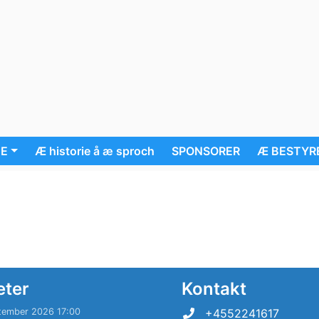
UE
Æ historie å æ sproch
SPONSORER
Æ BESTYR
eter
Kontakt
tember 2026 17:00
+4552241617