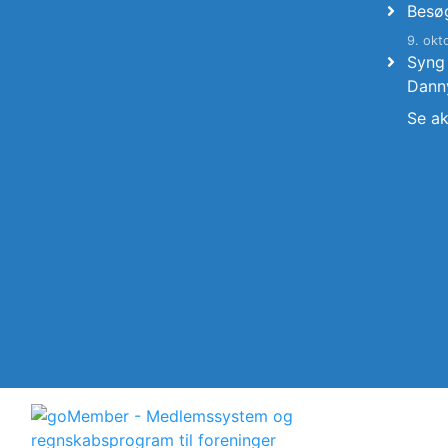
Besø
9. okt
Syng
Dann
Se ak