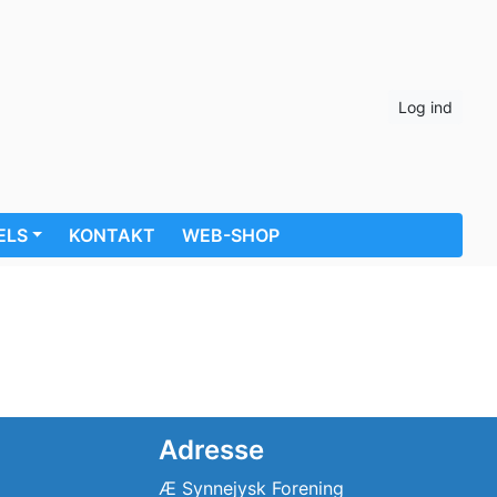
Log ind
ELS
KONTAKT
WEB-SHOP
Adresse
Æ Synnejysk Forening