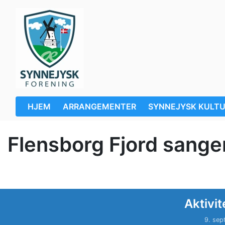
HJEM
ARRANGEMENTER
SYNNEJYSK KULT
Flensborg Fjord sange
Aktivit
9. sep