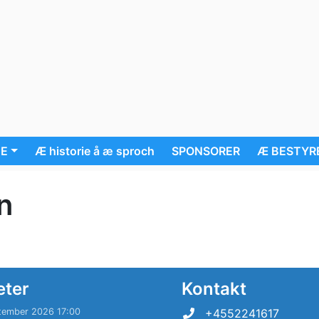
UE
Æ historie å æ sproch
SPONSORER
Æ BESTYR
n
eter
Kontakt
tember 2026 17:00
+4552241617