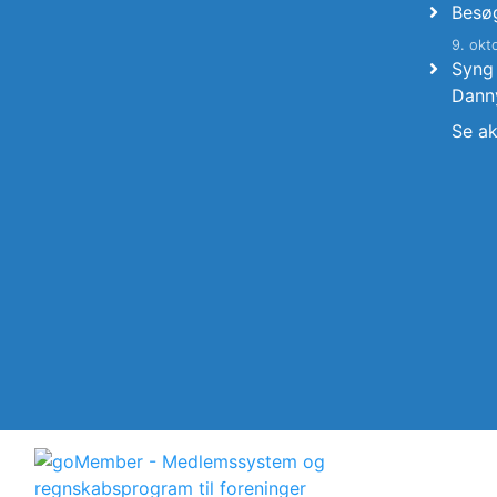
Besø
9. okt
Syng
Dann
Se ak