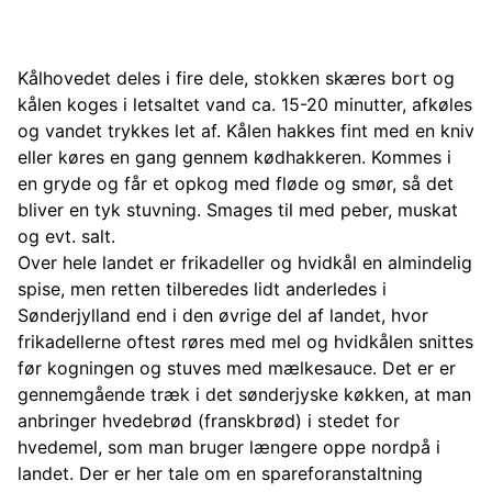
Kålhovedet deles i fire dele, stokken skæres bort og
kålen koges i letsaltet vand ca. 15-20 minutter, afkøles
og vandet trykkes let af. Kålen hakkes fint med en kniv
eller køres en gang gennem kødhakkeren. Kommes i
en gryde og får et opkog med fløde og smør, så det
bliver en tyk stuvning. Smages til med peber, muskat
og evt. salt.
Over hele landet er frikadeller og hvidkål en almindelig
spise, men retten tilberedes lidt anderledes i
Sønderjylland end i den øvrige del af landet, hvor
frikadellerne oftest røres med mel og hvidkålen snittes
før kogningen og stuves med mælkesauce. Det er er
gennemgående træk i det sønderjyske køkken, at man
anbringer hvedebrød (franskbrød) i stedet for
hvedemel, som man bruger længere oppe nordpå i
landet. Der er her tale om en spareforanstaltning