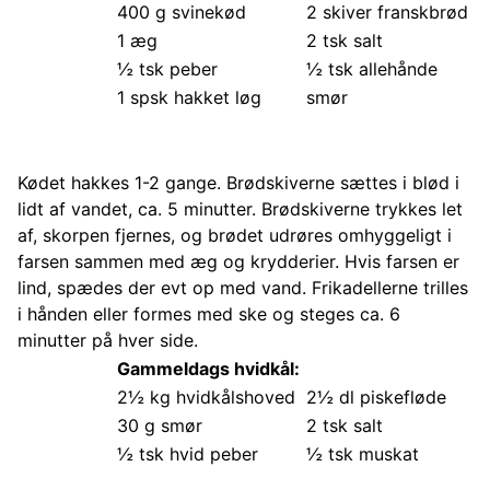
400 g svinekød
2 skiver franskbrød
1 æg
2 tsk salt
½ tsk peber
½ tsk allehånde
1 spsk hakket løg
smør
Kødet hakkes 1-2 gange. Brødskiverne sættes i blød i
lidt af vandet, ca. 5 minutter. Brødskiverne trykkes let
af, skorpen fjernes, og brødet udrøres omhyggeligt i
farsen sammen med æg og krydderier. Hvis farsen er
lind, spædes der evt op med vand. Frikadellerne trilles
i hånden eller formes med ske og steges ca. 6
minutter på hver side.
Gammeldags hvidkål:
2½ kg hvidkålshoved
2½ dl piskefløde
30 g smør
2 tsk salt
½ tsk hvid peber
½ tsk muskat