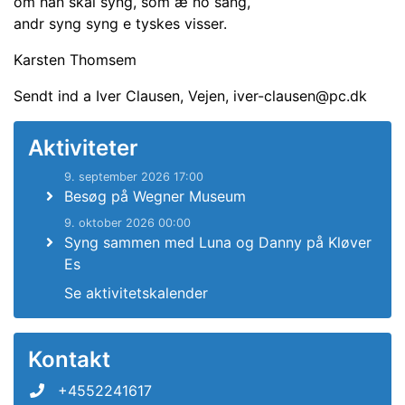
om han skal syng, som æ no sång,
andr syng syng e tyskes visser.
Karsten Thomsem
Sendt ind a Iver Clausen, Vejen, iver-clausen@pc.dk
Aktiviteter
9. september 2026 17:00
Besøg på Wegner Museum
9. oktober 2026 00:00
Syng sammen med Luna og Danny på Kløver
Es
Se aktivitetskalender
Kontakt
+4552241617