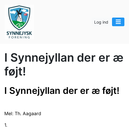
Log ind
I Synnejyllan der er æ
føjt!
I Synnejyllan der er æ føjt!
Mel: Th. Aagaard
1.