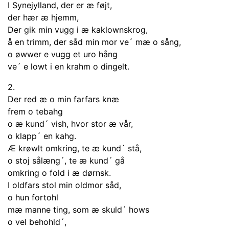
I Synejylland, der er æ føjt,
der hær æ hjemm,
Der gik min vugg i æ kaklownskrog,
å en trimm, der såd min mor ve´ mæ o sång,
o øwwer e vugg et uro hång
ve´ e lowt i en krahm o dingelt.
2.
Der red æ o min farfars knæ
frem o tebahg
o æ kund´ vish, hvor stor æ vår,
o klapp´ en kahg.
Æ krøwlt omkring, te æ kund´ stå,
o stoj sålæng´, te æ kund´ gå
omkring o fold i æ dørnsk.
I oldfars stol min oldmor såd,
o hun fortohl
mæ manne ting, som æ skuld´ hows
o vel behohld´,