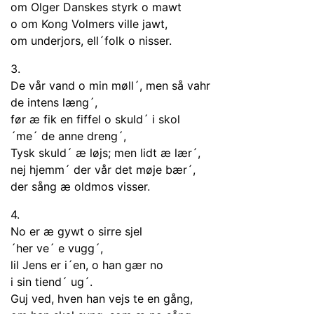
om Olger Danskes styrk o mawt
o om Kong Volmers ville jawt,
om underjors, ell´folk o nisser.
3.
De vår vand o min møll´, men så vahr
de intens læng´,
før æ fik en fiffel o skuld´ i skol
´me´ de anne dreng´,
Tysk skuld´ æ løjs; men lidt æ lær´,
nej hjemm´ der vår det møje bær´,
der sång æ oldmos visser.
4.
No er æ gywt o sirre sjel
´her ve´ e vugg´,
lil Jens er i´en, o han gær no
i sin tiend´ ug´.
Guj ved, hven han vejs te en gång,